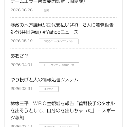
チームエラー背景要因診断（簡易版）
2026.06.26
診断
参政の地方議員が国保支払い逃れ 8人に離党勧告
処分(共同通信) #Yahooニュース
2026.05.19
Xでのニュースへのコメント
あおさ？
2026.04.01
ヒューマンエラー写真で一言
やり投げと人の情報処理システム
2026.03.31
エンタメ
林家三平 ＷＢＣ生観戦を報告「菅野投手のタオル
を出そうとして、自分のを出しちゃった」 – スポー
ツ報知
2026.03.11