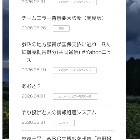
2026.07.31
Xでのニュースへのコメント
チームエラー背景要因診断（簡易版）
2026.06.26
診断
参政の地方議員が国保支払い逃れ 8人
に離党勧告処分(共同通信) #Yahooニュ
ース
2026.05.19
Xでのニュースへのコメント
あおさ？
2026.04.01
ヒューマンエラー写真で一言
やり投げと人の情報処理システム
2026.03.31
エンタメ
林家三平 ＷＢＣ生観戦を報告「菅野投