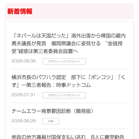
新着情報
「ネパールは天国だった」海外出張から帰国の蔵内
勇夫議長が発言 福岡県議会に姿見せる “金銭授
受”疑惑は第三者委員会設置へ
2026.08.06
Xでのニュースへのコメント
横浜市長のパワハラ認定 部下に「ポンコツ」「く
ず」―第三者報告：時事ドットコム
2026.07.31
Xでのニュースへのコメント
チームエラー背景要因診断（簡易版）
2026.06.26
診断
参政の地方議員が国保支払い逃れ 8人に離党勧告